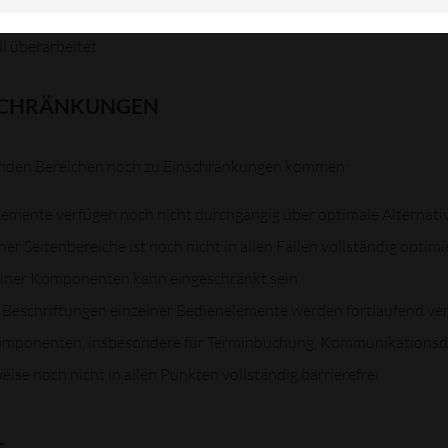
rnen Prüfung der wesentlichen Seiteninhalte und Funktionen. Ein
l überarbeitet.
SCHRÄNKUNGEN
genden Bereichen noch zu Einschränkungen kommen:
Elemente verfügen noch nicht durchgängig über optimale Alternati
er Seitenbereiche ist noch nicht in allen Fällen vollständig optimi
zelner Komponenten kann eingeschränkt sein
 Beschriftungen einzelner Bedienelemente werden fortlaufend ve
omponenten, insbesondere für Terminbuchung, Kommunikationsdi
eise noch nicht in allen Punkten vollständig barrierefrei