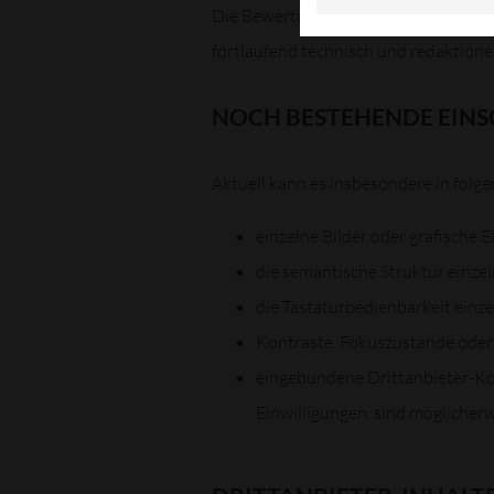
Die Bewertung beruht auf einer inte
fortlaufend technisch und redaktionel
NOCH BESTEHENDE EIN
Aktuell kann es insbesondere in fol
einzelne Bilder oder grafische 
die semantische Struktur einzeln
die Tastaturbedienbarkeit ein
Kontraste, Fokuszustände oder
eingebundene Drittanbieter-K
Einwilligungen, sind möglicherw