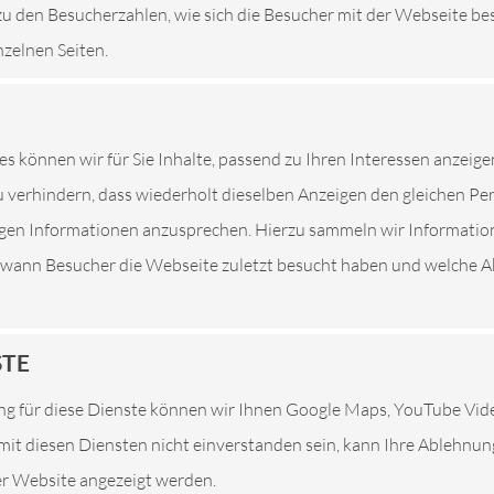
zu den Besucherzahlen, wie sich die Besucher mit der Webseite be
nzelnen Seiten.
ung
es können wir für Sie Inhalte, passend zu Ihren Interessen anzeige
 verhindern, dass wiederholt dieselben Anzeigen den gleichen P
tigen Informationen anzusprechen. Hierzu sammeln wir Informatio
ilt für die Website(s)
carstopheidekreis.de, www.carstopheidekrei
. wann Besucher die Webseite zuletzt besucht haben und welche Ak
r alle Menschen gut nutzbar zu gestalten. Dabei orientieren wir 
e an den anerkannten technischen Standards zur digitalen Barrier
STE
EIT
g für diese Dienste können wir Ihnen Google Maps, YouTube Vi
rierefrei.
e mit diesen Diensten nicht einverstanden sein, kann Ihre Ablehnu
ser Website angezeigt werden.