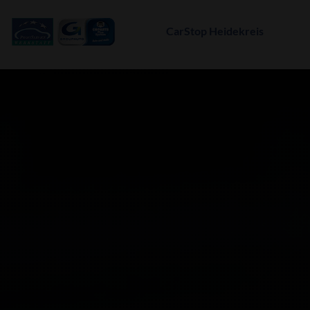
CarStop Heidekreis