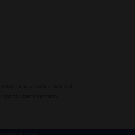
enten haben wir nicht in jedem Fall
rungen bzw. barriereärmeren
arstopheidekreis.de