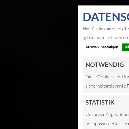
DATEN­S
Hier finden Sie eine Üb
geben oder sich weiter
Auswahl bestätigen
Al
NOTWENDIG
Diese Cookies sind fü
sicherheitsrelevante 
STATISTIK
Um unser Angebot und 
anzupassen, erfassen 