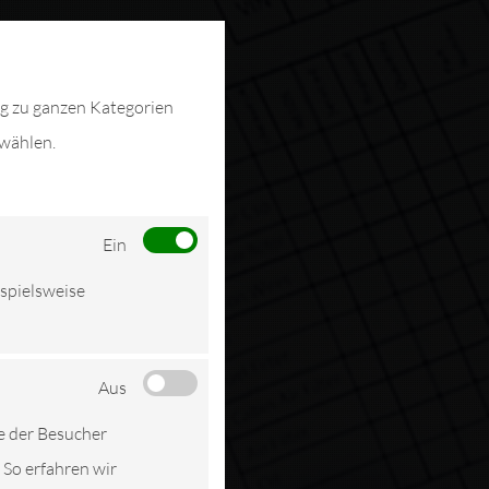
ng zu ganzen Kategorien
swählen.
Ein
ispielsweise
Aus
e der Besucher
 So erfahren wir