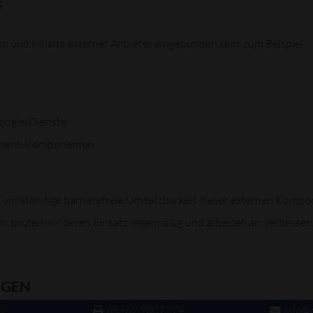
E
 und Inhalte externer Anbieter eingebunden sein, zum Beispiel:
Google-Dienste
onsent-Komponenten
 vollständige barrierefreie Umsetzbarkeit dieser externen Kompon
ch, prüfen wir deren Einsatz regelmäßig und arbeiten an Verbesse
NGEN
92
05162 9007294
info@c