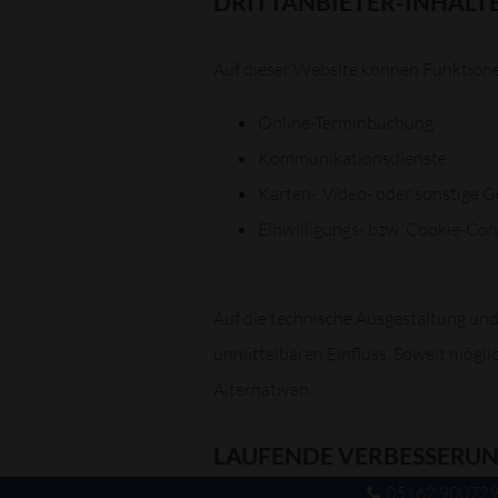
DRITTANBIETER-INHALT
Auf dieser Website können Funktionen
Online-Terminbuchung
Kommunikationsdienste
Karten-, Video- oder sonstige 
Einwilligungs- bzw. Cookie-C
Auf die technische Ausgestaltung und
unmittelbaren Einfluss. Soweit mögli
Alternativen.
LAUFENDE VERBESSERU
05162 90072