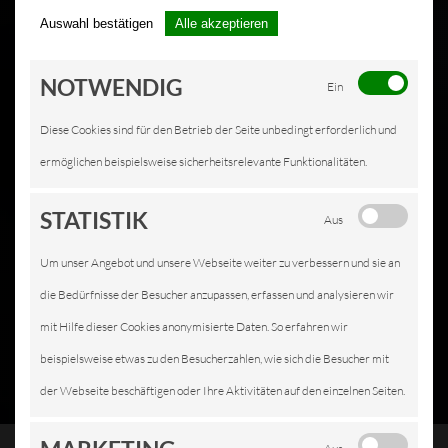
Auswahl bestätigen
Alle akzeptieren
NOTWENDIG
Ein
Diese Cookies sind für den Betrieb der Seite unbedingt erforderlich und
ermöglichen beispielsweise sicherheitsrelevante Funktionalitäten.
STATISTIK
Aus
Um unser Angebot und unsere Webseite weiter zu verbessern und sie an
die Bedürfnisse der Besucher anzupassen, erfassen und analysieren wir
mit Hilfe dieser Cookies anonymisierte Daten. So erfahren wir
beispielsweise etwas zu den Besucherzahlen, wie sich die Besucher mit
der Webseite beschäftigen oder Ihre Aktivitäten auf den einzelnen Seiten.