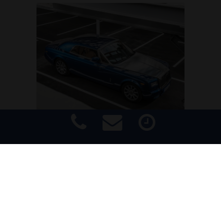
MARKEN & MODELLE
Rolls-Royce Phantom Coupé
Impressum
|
Haftungsausschluss
|
Datenschutz
|
Barrierefreiheit
Beim Coupé steht der Fahrer stärker
im Vordergrund als bei allen anderen
Mitgliedern der Phantom Familie. Es