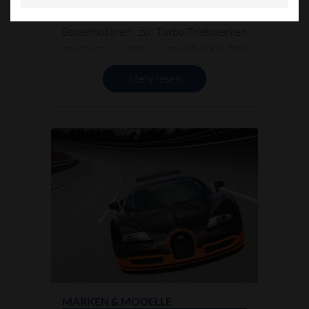
Weiterentwicklung von saugenden
Boxermotoren zu Turbo-Triebwerken
beschert dem meistverkauften
Sportwagen der Welt ein Leistungsplus
Mehr lesen
bei deutlich geringerem Verbrauch.
MARKEN & MODELLE